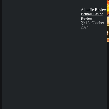
30. September
2025
Aktuelle Reviews
Bethall Casino
Review
18. Oktober
2024
Demo spielen