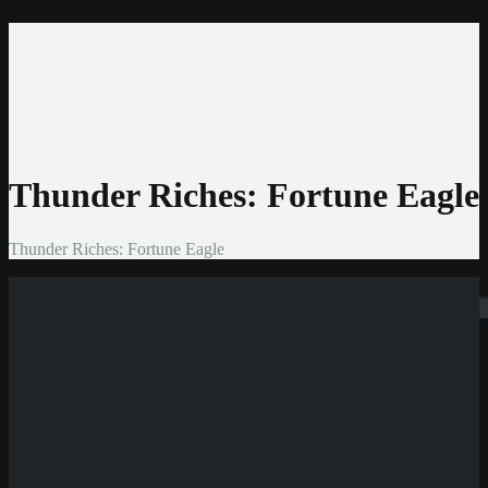
Home
Casinos
Bonis
Slots
Entwickler
News
Thunder Riches: Fortune Eagle
Thunder Riches: Fortune Eagle
Suchen
Neueste
Beiträge
Casino
Prestige