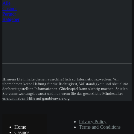
Alle
Casinos
Partner
Ratgeber
Hinweis
Die Inhalte dienen ausschließlich zu Informationszwecken. Wir
übernehmen keine Haftung für die Richtigkeit, Vollständigkeit und Aktualität
der bereitgestellten Informationen. Glücksspiel kann süchtig machen. Spielen
Sie verantwortungsbewusst und nur, wenn Sie das gesetzliche Mindestalter
erreicht haben. Hilfe auf gambleaware.org
© Copyright 2024
Privacy Policy
Home
Terms and Conditions
Casinos