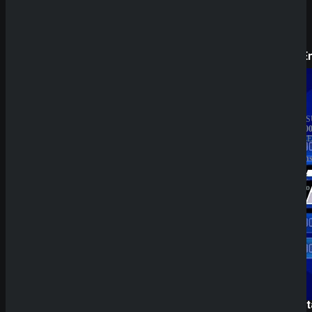
Prestige
SpinE
BESITZER:
JAHRES
Aurevia
10.000.0
IT
BESITZE
Group
GBL
LIZENZ:
Solution
Curacao
N.V.
LIZENZ:
Curacao
SpinBetter
Betist