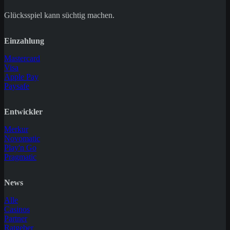
Glücksspiel kann süchtig machen.
Einzahlung
Mastercard
Visa
Apple Pay
Paysafe
Entwickler
Merkur
Novomatic
Play'n Go
Pragmatic
News
Alle
Casinos
Partner
Ratgeber