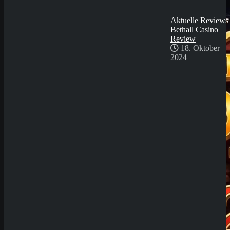
30. September
2025
Aktuelle Reviews
Bethall Casino
Review
18. Oktober
2024