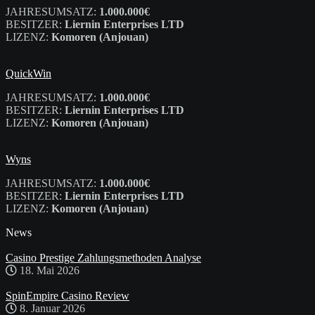
JAHRESUMSATZ:
1.000.000€
BESITZER:
Liernin Enterprises LTD
LIZENZ:
Komoren (Anjouan)
QuickWin
JAHRESUMSATZ:
1.000.000€
BESITZER:
Liernin Enterprises LTD
LIZENZ:
Komoren (Anjouan)
Wyns
JAHRESUMSATZ:
1.000.000€
BESITZER:
Liernin Enterprises LTD
LIZENZ:
Komoren (Anjouan)
News
Casino Prestige Zahlungsmethoden Analyse
18. Mai 2026
SpinEmpire Casino Review
8. Januar 2026