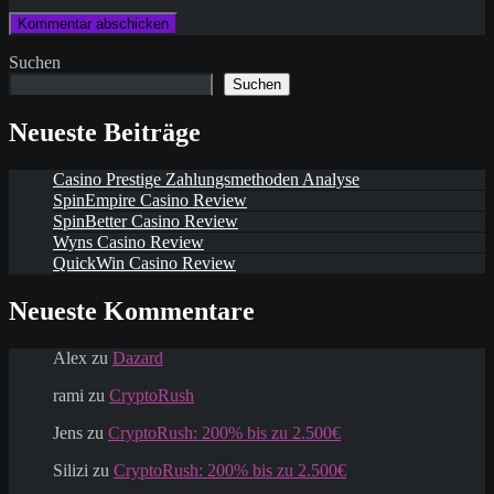
Suchen
Suchen
Neueste Beiträge
Casino Prestige Zahlungsmethoden Analyse
SpinEmpire Casino Review
SpinBetter Casino Review
Wyns Casino Review
QuickWin Casino Review
Neueste Kommentare
Alex
zu
Dazard
rami
zu
CryptoRush
Jens
zu
CryptoRush: 200% bis zu 2.500€
Silizi
zu
CryptoRush: 200% bis zu 2.500€