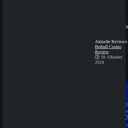
8. Januar 2026
SpinBetter Casino
Review
21. Dezember
2025
Wyns Casino Revie
30. September
2025
Aktuelle Reviews
Bethall Casino
Review
18. Oktober
2024
Demo spielen