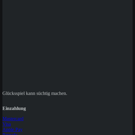
Save my name, email, and website in this
browser for the next time I comment.
Glücksspiel kann süchtig machen.
Einzahlung
Mastercard
Visa
Apple Pay
Paysafe