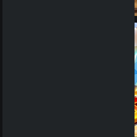
Demo spielen