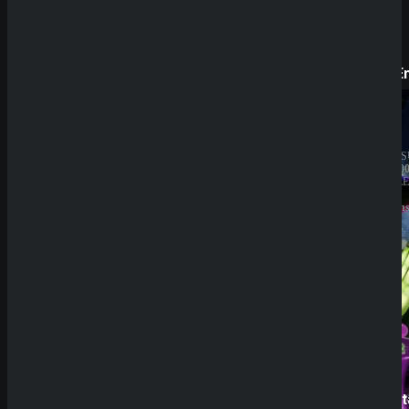
Prestige
SpinE
BESITZER:
JAHRES
Aurevia
10.000.0
IT
BESITZE
Group
GBL
LIZENZ:
Solution
Curacao
N.V.
LIZENZ:
Curacao
SpinBetter
Betist