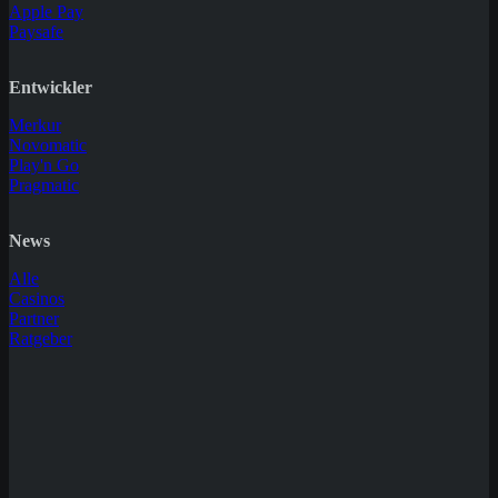
Apple Pay
Paysafe
Entwickler
Merkur
Novomatic
Play'n Go
Pragmatic
News
Alle
Casinos
Partner
Ratgeber