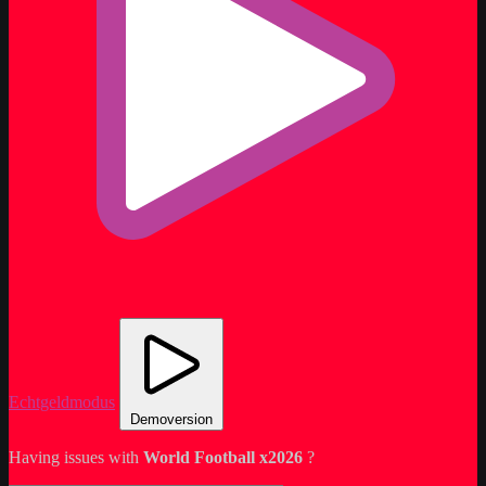
Echtgeldmodus
Demoversion
Having issues with
World Football x2026
?