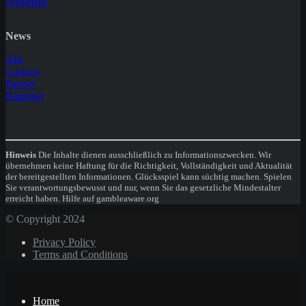
Pragmatic
News
Alle
Casinos
Partner
Ratgeber
Hinweis
Die Inhalte dienen ausschließlich zu Informationszwecken. Wir
übernehmen keine Haftung für die Richtigkeit, Vollständigkeit und Aktualität
der bereitgestellten Informationen. Glücksspiel kann süchtig machen. Spielen
Sie verantwortungsbewusst und nur, wenn Sie das gesetzliche Mindestalter
erreicht haben. Hilfe auf gambleaware.org
© Copyright 2024
Privacy Policy
Terms and Conditions
Home