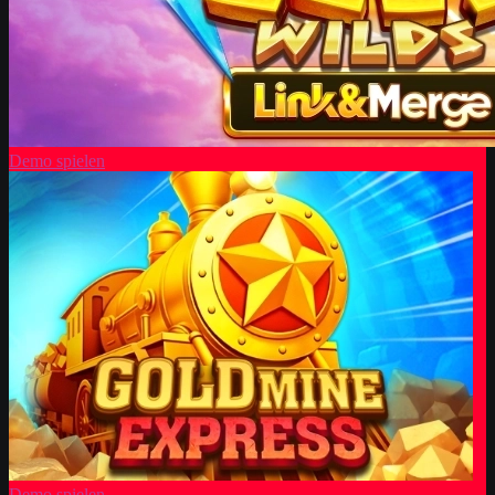
Demo spielen
Demo spielen