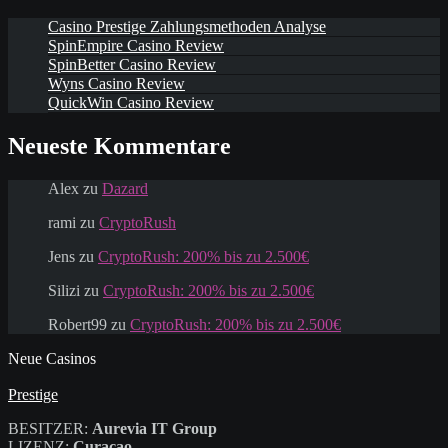
Casino Prestige Zahlungsmethoden Analyse
SpinEmpire Casino Review
SpinBetter Casino Review
Wyns Casino Review
QuickWin Casino Review
Neueste Kommentare
Alex
zu
Dazard
rami
zu
CryptoRush
Jens
zu
CryptoRush: 200% bis zu 2.500€
Silizi
zu
CryptoRush: 200% bis zu 2.500€
Robert99
zu
CryptoRush: 200% bis zu 2.500€
Neue Casinos
Prestige
BESITZER:
Aurevia IT Group
LIZENZ:
Curacao