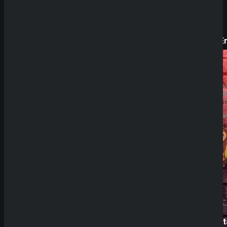
Prestige
SpinE
BESITZER:
JAHRES
Aurevia
10.000.0
IT
BESITZE
Group
GBL
LIZENZ:
Solution
Curacao
N.V.
LIZENZ:
Curacao
SpinBetter
Betist