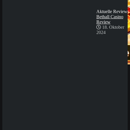
30. September
2025
Aktuelle Reviews
Bethall Casino
Review
18. Oktober
2024
Demo spielen