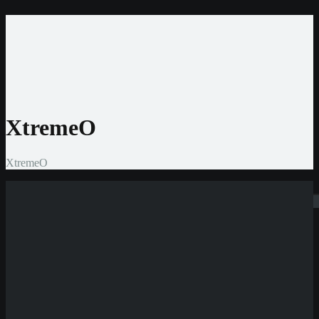
Home
Casinos
Bonis
Slots
Entwickler
News
XtremeO
XtremeO
Suchen
Neueste
Beiträge
Casino
Prestige