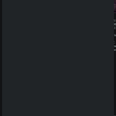
JAHRESUMSATZ:
JAHRES
20.000.000€
1.000.00
BESITZER:
BESITZE
Sprut
Liernin
Group
Enterpri
B.V.
LTD
LIZENZ:
LIZENZ:
Curacao
Komore
(Anjoua
QuickWin
Wyns