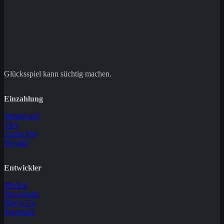
Glücksspiel kann süchtig machen.
Einzahlung
Mastercard
Visa
Apple Pay
Paysafe
Entwickler
Merkur
Novomatic
Play'n Go
Pragmatic