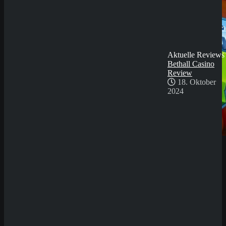
Review
21. Dezember
2025
Wyns Casino Revie
30. September
2025
Aktuelle Reviews
Bethall Casino
Review
18. Oktober
2024
Demo spielen
Schreibe einen Kommentar
Deine E-Mail-Adresse wird nicht
veröffentlicht.
Erforderliche Felder sind mit
*
markiert