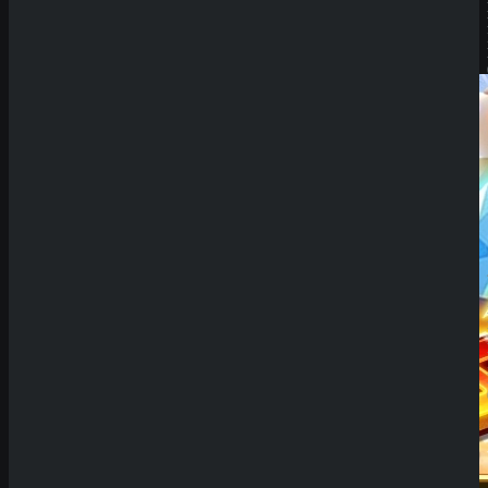
Submit
Click here to play online slots for real money.
Try Our Featured Games