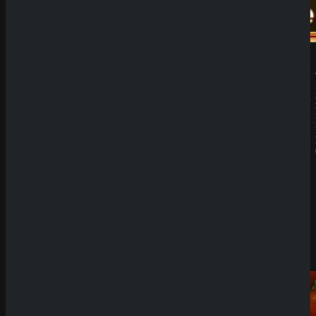
Demo spielen
News
Casino Prestige
Zahlungsmethoden
Analyse
18. Mai 2026
Demo spielen
SpinEmpire Casino
Review
8. Januar 2026
SpinBetter Casino