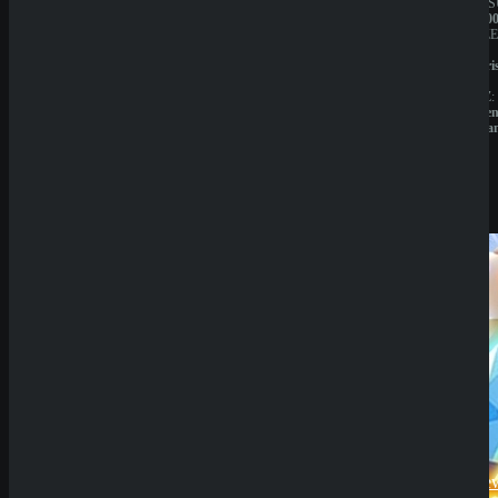
JAHRESUMSATZ:
JAHRES
Demoversion
1.000.000€
1.000.00
BESITZER:
BESITZE
Having issues with
Zoo Busters
?
Liernin
Liernin
Enterprises
Enterpri
LTD
LTD
LIZENZ:
LIZENZ:
Komoren
Komore
(Anjouan)
(Anjoua
Submit
Click here to play online slots for real money.
Try Our Featured Games
News
Casino Prestige
Zahlungsmethoden
Analyse
18. Mai 2026
SpinEmpire Casino
Review
8. Januar 2026
SpinBetter Casino
Review
21. Dezember
2025
Wyns Casino Revie