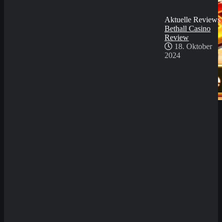
30. September
2025
Aktuelle Reviews
Bethall Casino
Review
18. Oktober
2024
Demo spielen