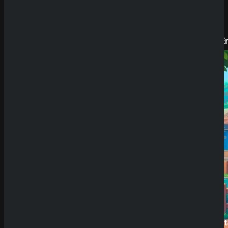
Prestige
SpinE
BESITZER:
JAHRES
Aurevia
10.000.0
IT
BESITZE
Group
GBL
LIZENZ:
Solution
Curacao
N.V.
LIZENZ:
Curacao
SpinBetter
Betist