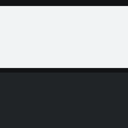
ickler