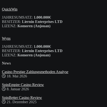
QuickWin
JAHRESUMSATZ:
1.000.000€
BESITZER:
Liernin Enterprises LTD
LIZENZ:
Komoren (Anjouan)
Wyns
JAHRESUMSATZ:
1.000.000€
BESITZER:
Liernin Enterprises LTD
LIZENZ:
Komoren (Anjouan)
News
Casino Prestige Zahlungsmethoden Analyse
18. Mai 2026
SpinEmpire Casino Review
8. Januar 2026
SpinBetter Casino Review
21. Dezember 2025