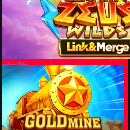
Demo spielen