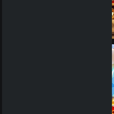
Demo spielen