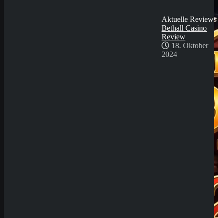
30. September
2025
Aktuelle Reviews
Bethall Casino
Review
18. Oktober
2024