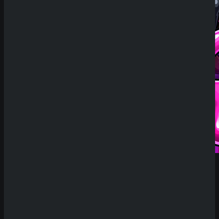
Demo spielen
Schreibe einen Kommentar
Deine E-Mail-Adresse wird nicht veröffentlicht.
Erforderliche Felder sind mit
*
markiert