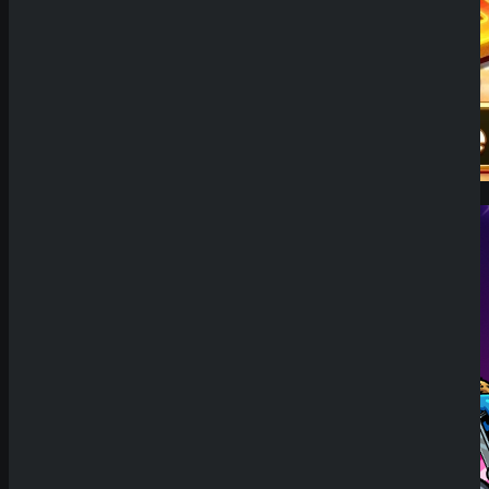
Demo spielen