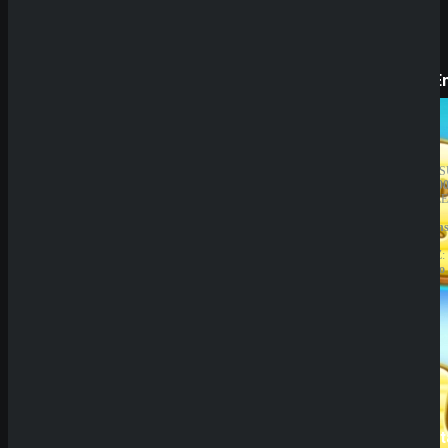
Prestige
SpinE
BESITZER:
JAHRES
Aurevia
10.000.0
IT
BESITZE
Group
GBL
LIZENZ:
Solution
Curacao
N.V.
LIZENZ:
Curacao
SpinBetter
Betist