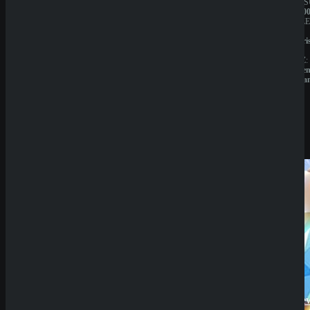
JAHRESUMSATZ:
JAHRES
Echtgeldmodus
1.000.000€
1.000.00
Demoversion
BESITZER:
BESITZE
Liernin
Liernin
Enterprises
Enterpri
Having issues with
Dusty Nugget
?
LTD
LTD
LIZENZ:
LIZENZ:
Komoren
Komore
(Anjouan)
(Anjoua
Submit
Click here to play online slots for real money.
News
Try Our Featured Games
Casino Prestige
Zahlungsmethoden
Analyse
18. Mai 2026
SpinEmpire Casino
Review
8. Januar 2026
SpinBetter Casino
Review
21. Dezember
2025
Wyns Casino Revie