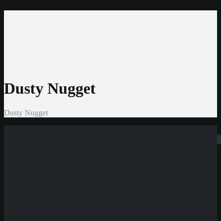
Home
Casinos
Bonis
Slots
Entwickler
News
Dusty Nugget
Dusty Nugget
Suchen
Neueste
Beiträge
Casino
Prestige