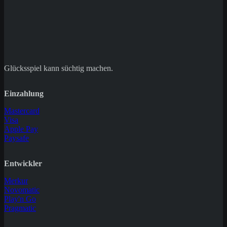
Glücksspiel kann süchtig machen.
Einzahlung
Mastercard
Visa
Apple Pay
Paysafe
Entwickler
Merkur
Novomatic
Play'n Go
Pragmatic