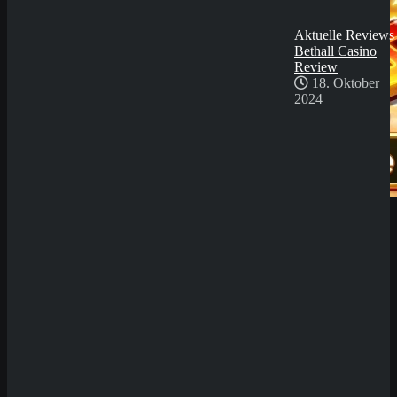
30. September
2025
Aktuelle Reviews
Bethall Casino
Review
18. Oktober
2024
Demo spielen