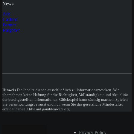
News
Alle
Casinos
Partner
Ratgeber
Hinweis
Die Inhalte dienen ausschließlich zu Informationszwecken. Wir
übernehmen keine Haftung für die Richtigkeit, Vollständigkeit und Aktualität
der bereitgestellten Informationen. Glücksspiel kann süchtig machen. Spielen
Sie verantwortungsbewusst und nur, wenn Sie das gesetzliche Mindestalter
erreicht haben. Hilfe auf gambleaware.org
© Copyright 2024
Privacy Policy