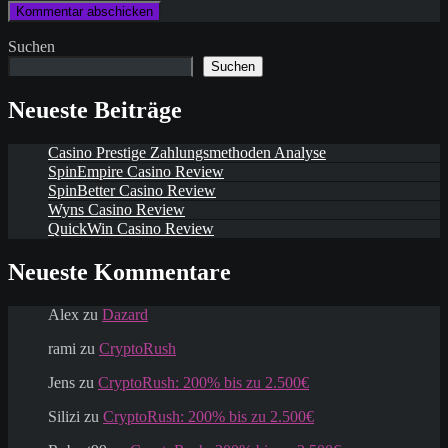
Suchen
Suchen
Neueste Beiträge
Casino Prestige Zahlungsmethoden Analyse
SpinEmpire Casino Review
SpinBetter Casino Review
Wyns Casino Review
QuickWin Casino Review
Neueste Kommentare
Alex
zu
Dazard
rami
zu
CryptoRush
Jens
zu
CryptoRush: 200% bis zu 2.500€
Silizi
zu
CryptoRush: 200% bis zu 2.500€