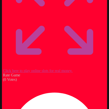
Click here to play online slots for real money.
Rate Game
(
0
Votes)