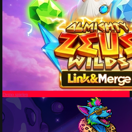
Demo spielen