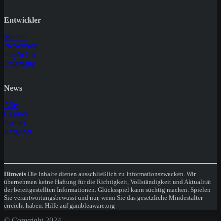
Entwickler
Merkur
Novomatic
Play'n Go
Pragmatic
News
Alle
Casinos
Partner
Ratgeber
Hinweis
Die Inhalte dienen ausschließlich zu Informationszwecken. Wir
übernehmen keine Haftung für die Richtigkeit, Vollständigkeit und Aktualität
der bereitgestellten Informationen. Glücksspiel kann süchtig machen. Spielen
Sie verantwortungsbewusst und nur, wenn Sie das gesetzliche Mindestalter
erreicht haben. Hilfe auf gambleaware.org
© Copyright 2024