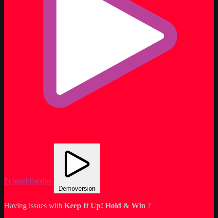
Echtgeldmodus
Demoversion
Having issues with
Keep It Up! Hold & Win
?