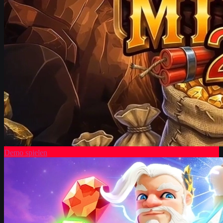
Demo spielen