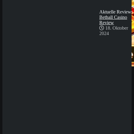
30. September
2025
Aktuelle Reviews
Bethall Casino
Review
18. Oktober
2024
Demo spielen