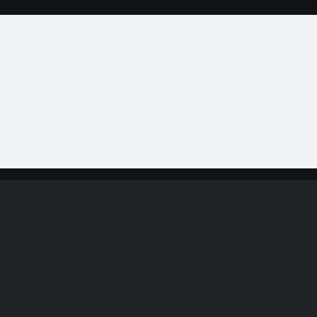
ickler